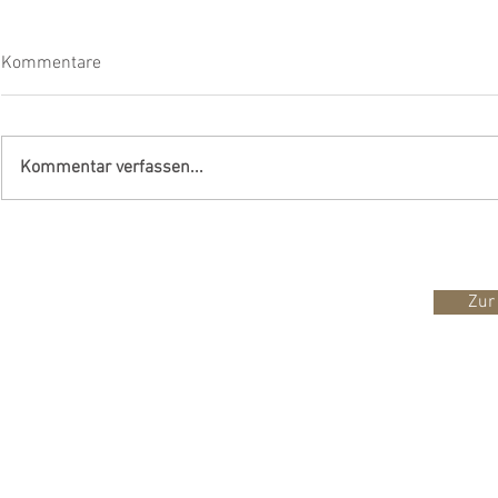
Kommentare
Kommentar verfassen...
Panorama-Wohntraum:
Geschätzte 
Exklusives 6-Zimmer-
Partner
Einfamilienhaus mit Alpenblick
Zur
im steuergünstigen Oberwil-
Lieli AG