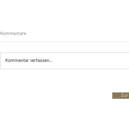
Kommentare
Kommentar verfassen...
Panorama-Wohntraum:
Geschätzte 
Exklusives 6-Zimmer-
Partner
Einfamilienhaus mit Alpenblick
Zur
im steuergünstigen Oberwil-
Lieli AG