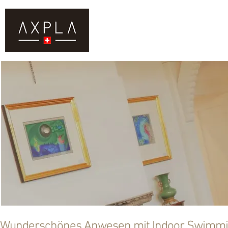
DIENSTLEISTUNGEN
KAUF
Wunderschönes Anwesen mit Indoor Swimmin