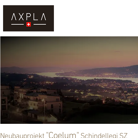
DIENSTLEISTUNGEN
KAUF
"Coelum"
Neubauprojekt
Schindellegi SZ